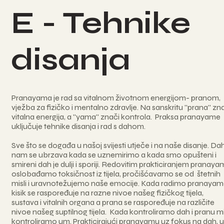
E - Tehnike
disanja
Pranayama je rad sa vitalnom životnom energijom- pranom,
vježba za fizičko i mentalno zdravlje. Na sanskritu ''prana'' zn
vitalna energija, a ''yama'' znači kontrola. Praksa pranayame
uključuje tehnike disanja i rad s dahom.
Sve što se događa u našoj svijesti utječe i na naše disanje. Da
nam se ubrzava kada se uznemirimo a kada smo opušteni i
smireni dah je dulji i sporiji. Redovitim prakticiranjem pranay
oslobađamo toksičnost iz tijela, pročišćavamo se od štetnih
misli i uravnotežujemo naše emocije. Kada radimo pranayam
kisik se raspoređuje na razne nivoe našeg fizičkog tijela,
sustava i vitalnih organa a prana se raspoređuje na različite
nivoe našeg suptilnog tijela. Kada kontroliramo dah i pranu m
kontroliramo um. Prakticirajući pranayamu uz fokus na dah, 