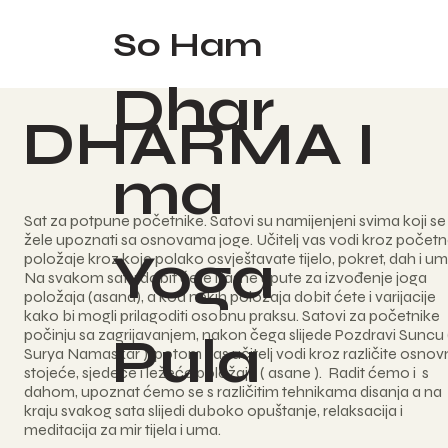
So Ham
Dhar
DHARMA I
ma
Sat za potpune početnike. Satovi su namijenjeni svima koji se
žele upoznati sa osnovama joge. Učitelj vas vodi kroz počet
Yoga
položaje kroz koje polako osvještavate tijelo, pokret, dah i um
Na svakom satu dobit ćete i jasne upute za izvođenje joga
položaja (asana), a kod nekih položaja dobit ćete i varijacije
kako bi mogli prilagoditi osobnu praksu. Satovi za početnike
počinju sa zagrijavanjem, nakon čega slijede Pozdravi Suncu 
Pula
Surya Namaskar ), potom vas učitelj vodi kroz različite osno
stojeće, sjedeće i ležeće položaje ( asane ). Radit ćemo i s
dahom, upoznat ćemo se s različitim tehnikama disanja a na
kraju svakog sata slijedi duboko opuštanje, relaksacija i
meditacija za mir tijela i uma.