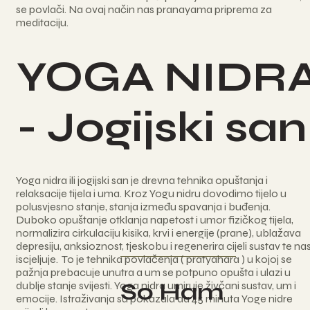
se povlači. Na ovaj način nas pranayama priprema za
meditaciju.
YOGA NIDR
- Jogijski san
Yoga nidra ili jogijski san je drevna tehnika opuštanja i
relaksacije tijela i uma. Kroz Yogu nidru dovodimo tijelo u
polusvjesno stanje, stanja između spavanja i buđenja.
Duboko opuštanje otklanja napetost i umor fizičkog tijela,
normalizira cirkulaciju kisika, krvi i energije (prane), ublažava
depresiju, anksioznost, tjeskobu i regenerira cijeli sustav te na
iscjeljuje. To je tehnika povlačenja ( pratyahara ) u kojoj se
pažnja prebacuje unutra a um se potpuno opušta i ulazi u
So Ham
dublje stanje svijesti. Yoga nidra umiruje živčani sustav, um i
emocije. Istraživanja su pokazala da 45 minuta Yoge nidre