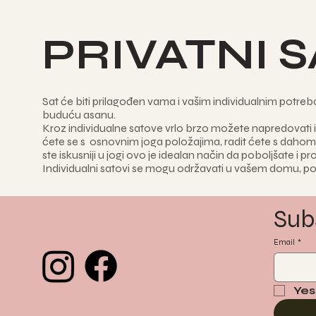
PRIVATNI 
Sat će biti prilagođen vama i vašim individualnim potre
buduću asanu.
Kroz individualne satove vrlo brzo možete napredovati i
ćete se s osnovnim joga položajima, radit ćete s dahom i
ste iskusniji u jogi ovo je idealan način da poboljšate i p
Individualni satovi se mogu održavati u vašem domu, posl
Sub
Email
*
Yes