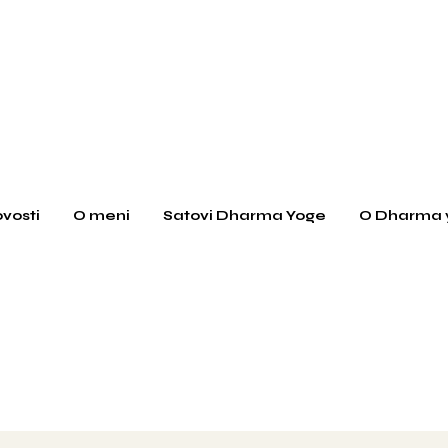
vosti
O meni
Satovi Dharma Yoge
O Dharma 
So Ham
Dharma Yoga Studio Pula