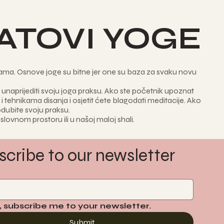
SATOVI YOGE
bama. Osnove joge su bitne jer one su baza za svaku novu
 unaprijediti svoju joga praksu. Ako ste početnik upoznat
 tehnikama disanja i osjetit ćete blagodati meditacije. Ako
rodubite svoju praksu.
ovnom prostoru ili u našoj maloj shali.
scribe to our newsletter
, subscribe me to your newsletter.
Submit